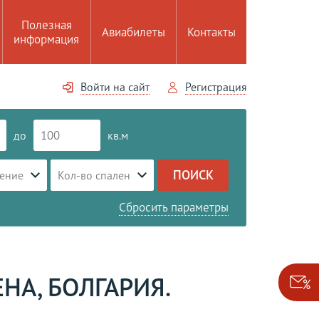
Полезная
Авиабилеты
Контакты
информация
Войти на сайт
Регистрация
до
кв.м
ение
Кол-во спален
Сбросить параметры
НА, БОЛГАРИЯ.