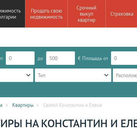
Срочный
ижимость
Продать свою
выкуп
Страховка
олгарии
недвижимость
квартир
от
до
€
Площадь
от
Тип
Располож
а
Квартиры
Святой Константин и Елена
ИРЫ НА КОНСТАНТИН И ЕЛЕ