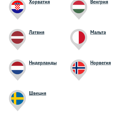
Хорватия
Венгрия
Латвия
Мальта
Нидерланды
Норвегия
Швеция