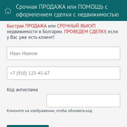
Срочная ПРОДАЖА или ПОМОЩЬ с
оформлением сделки с недвижимостью
Быстрая ПРОДАЖА
или
СРОЧНЫЙ ВЫКУП
Войти на сайт
Регистрация
недвижимости в Болгарии.
ПРОВЕДЕМ СДЕЛКУ
, если
у Вас уже есть клиент!
Поиск недвижимости в Болгарии
НАЗАД
ПРОДАЖА ДОМОВ НА ЗОЛОТЫХ ПЕСКАХ
Код антиспама
Солнечный берег
Албена и Кранево
Золотые пески
Бяла
Варна
Созополь
Кликните на изображении, чтобы обновить код
Бургас
Приморско
Балчик
Сандански