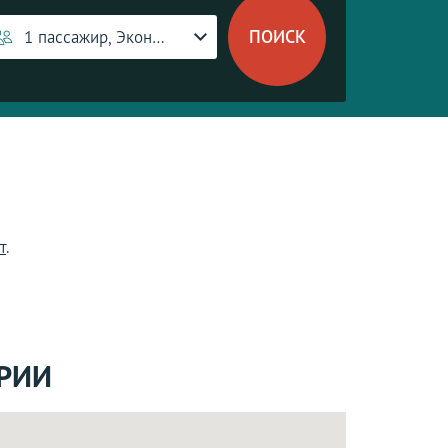
1 пассажир, Эконом-класс
т
.
АРИИ