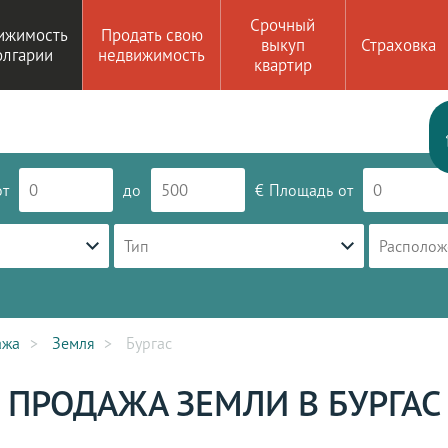
Срочный
ижимость
Продать свою
выкуп
Страховка
олгарии
недвижимость
квартир
от
до
€
Площадь
от
Тип
Располож
ажа
Земля
Бургас
ПРОДАЖА ЗЕМЛИ В БУРГАС