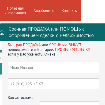
Полезная
Авиабилеты
Контакты
информация
Срочная ПРОДАЖА или ПОМОЩЬ с
Войти на сайт
Регистрация
оформлением сделки с недвижимостью
Быстрая ПРОДАЖА
или
СРОЧНЫЙ ВЫКУП
до
кв.м
недвижимости в Болгарии.
ПРОВЕДЕМ СДЕЛКУ
,
если у Вас уже есть клиент!
ение
Кол-во спален
Сбросить параметры
Код антиспама