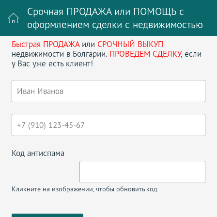
Срочная ПРОДАЖА или ПОМОЩЬ с
оформлением сделки с недвижимостью
Быстрая ПРОДАЖА
или
СРОЧНЫЙ ВЫКУП
Войти на сайт
Регистрация
недвижимости в Болгарии.
ПРОВЕДЕМ СДЕЛКУ
, если
у Вас уже есть клиент!
Поиск недвижимости в Болгарии
НАЗАД
СПЕЦПРЕДЛОЖЕНИЯ ПО ПРОДАЖЕ
НЕДВИЖИМОСТИ В БОЛГАРИИ.
Код антиспама
На данный момент предложений нет...
Кликните на изображении, чтобы обновить код
АВИАБИЛЕТЫ