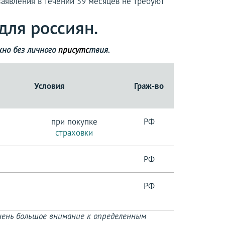
аявления в течении 59 месяцев не требуют
для россиян.
жно без личного
присутс
твия.
Условия
Граж-во
при покупке
РФ
страховки
РФ
РФ
чень большое внимание к определенным