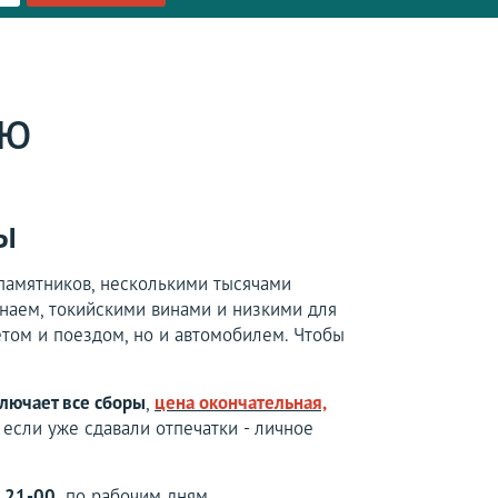
ИЮ
ы
 памятников, несколькими тысячами
наем, токийскими винами и низкими для
етом и поездом, но и автомобилем. Чтобы
лючает все сборы
,
цена окончательная,
если уже сдавали отпечатки - личное
 21-00,
по рабочим дням.