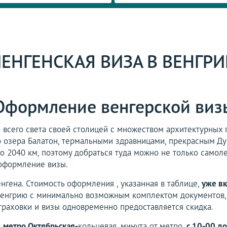
ЕНГЕНСКАЯ ВИЗА В ВЕНГР
Оформление венгерской виз
о всего света своей столицей с множеством архитектурных
о озера Балатон, термальными здравницами, прекрасным Ду
о 2040 км, поэтому добраться туда можно не только самол
 оформление визы.
гена. Стоимость оформления , указанная в таблице,
уже вк
Венгрию с минимально возможным комплектом документов,
траховки и визы одновременно предоставляется скидка.
:
метро Октябрьская-
кольцевая, минута от метро,
с 10-00 до