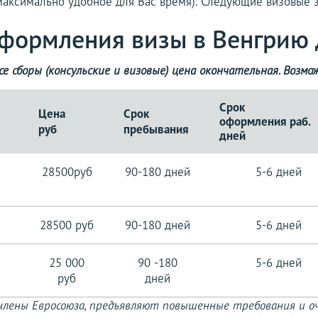
аксимально удобное для Вас время). Следующие визовые з
формления визы в Венгрию 
е сборы (консульские и визовые) цена окончательная.
Возмо
Срок
Цена
Срок
оформления раб.
руб
пребывания
дней
28500руб
90-180 дней
5-6 дней
28500 руб
90-180 дней
5-6 дней
25 000
90 -180
5-6 дней
руб
дней
е члены Евросоюза, предъявляют повышенные требования и о