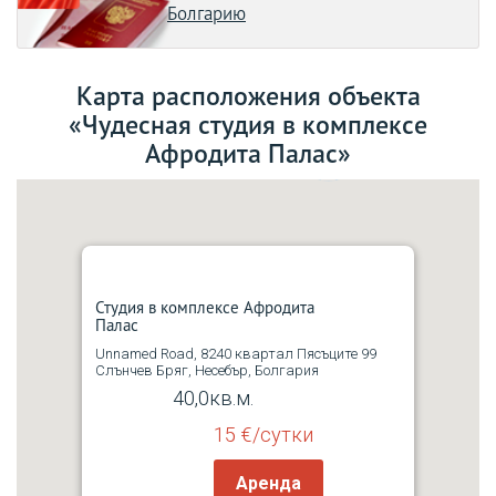
Болгарию
Карта расположения объекта
«Чудесная студия в комплексе
Афродита Палас»
2
Студия в комплексе Афродита
Палас
Unnamed Road, 8240 квартал Пясъците 99
2
Слънчев Бряг, Несебър, Болгария
40,0кв.м.
15 €/сутки
Аренда