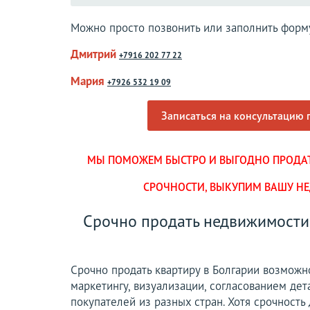
Можно просто позвонить или заполнить форму
Дмитрий
+
7
9
1
6
2
0
2
7
7
2
2
Мария
+
7
9
2
6
5
3
2
1
9
0
9
Записаться на консультацию 
МЫ ПОМОЖЕМ БЫСТРО И ВЫГОДНО ПРОДАТЬ
СРОЧНОСТИ, ВЫКУПИМ ВАШУ НЕ
Срочно продать недвижимости 
Срочно продать квартиру в Болгарии возможн
маркетингу, визуализации, согласованием де
покупателей из разных стран. Хотя срочность