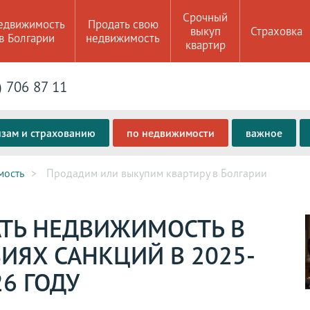
Срочный
едвижимость
Продать свою
выкуп
Страховка
в Болгарии
недвижимость
квартир
) 706 87 11
изам и страхованию
по недвижимости
важное
мость
Продадим или выкупим квартиру в Болгарии
ТЬ НЕДВИЖИМОСТЬ В
ВИЯХ САНКЦИЙ В 2025-
26 ГОДУ