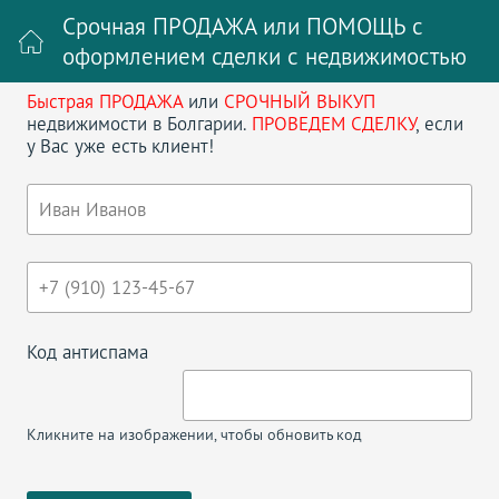
Срочная ПРОДАЖА или ПОМОЩЬ с
оформлением сделки с недвижимостью
Быстрая ПРОДАЖА
или
СРОЧНЫЙ ВЫКУП
Войти на сайт
Регистрация
недвижимости в Болгарии.
ПРОВЕДЕМ СДЕЛКУ
, если
у Вас уже есть клиент!
Поиск недвижимости в Болгарии
НАЗАД
НЕДВИЖИМОСТЬ В БУРГАСЕ
Код антиспама
Смотреть на карте
Показать по
20
Кликните на изображении, чтобы обновить код
<
>
1