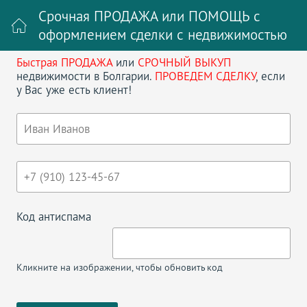
Срочная ПРОДАЖА или ПОМОЩЬ с
оформлением сделки с недвижимостью
Быстрая ПРОДАЖА
или
СРОЧНЫЙ ВЫКУП
Войти на сайт
Регистрация
недвижимости в Болгарии.
ПРОВЕДЕМ СДЕЛКУ
, если
у Вас уже есть клиент!
Поиск недвижимости в Болгарии
НАЗАД
ТРЕХКОМНАТНАЯ КВАРТИРА В SANTA
CRUZ APARTMENT SARAFOVO
Код антиспама
Кликните на изображении, чтобы обновить код