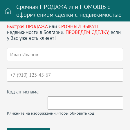
Срочная ПРОДАЖА или ПОМОЩЬ с
оформлением сделки с недвижимостью
Быстрая ПРОДАЖА
или
СРОЧНЫЙ ВЫКУП
Войти на сайт
Регистрация
недвижимости в Болгарии.
ПРОВЕДЕМ СДЕЛКУ
, если
у Вас уже есть клиент!
Поиск недвижимости в Болгарии
НАЗАД
ДОМ В С. ДЪБРАВИНО С
ВИНОГРАДНИКОМ ДЛЯ ПМЖ
Код антиспама
Кликните на изображении, чтобы обновить код