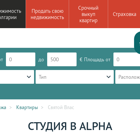
Срочный
ижимость
Продать свою
выкуп
Страховка
олгарии
недвижимость
квартир
от
до
€
Площадь
от
Тип
Располож
ажа
Квартиры
Святой Влас
СТУДИЯ В ALPHA