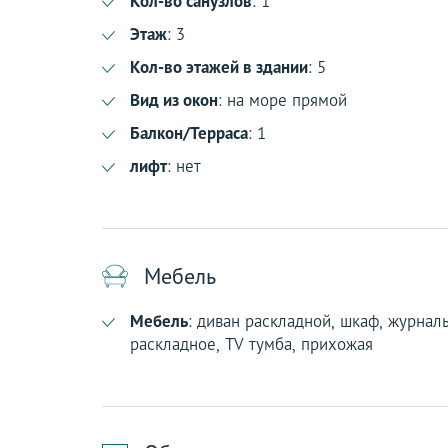
Кол-во санузлов
: 1
Этаж
: 3
Кол-во этажей в здании
: 5
Вид из окон
: на море прямой
Балкон/Терраса
: 1
лифт
: нет
Мебель
Мебель
: диван раскладной, шкаф, журнал
раскладное, TV тумба, прихожая