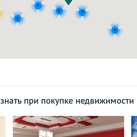
7
6
7
3
4
 знать при покупке недвижимости 