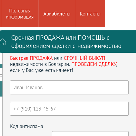
Полезная
Авиабилеты
Контакты
информация
Срочная ПРОДАЖА или ПОМОЩЬ с
Войти на сайт
Регистрация
оформлением сделки с недвижимостью
Быстрая ПРОДАЖА
или
СРОЧНЫЙ ВЫКУП
до
кв.м
недвижимости в Болгарии.
ПРОВЕДЕМ СДЕЛКУ
,
если у Вас уже есть клиент!
ение
Кол-во спален
Сбросить параметры
Код антиспама