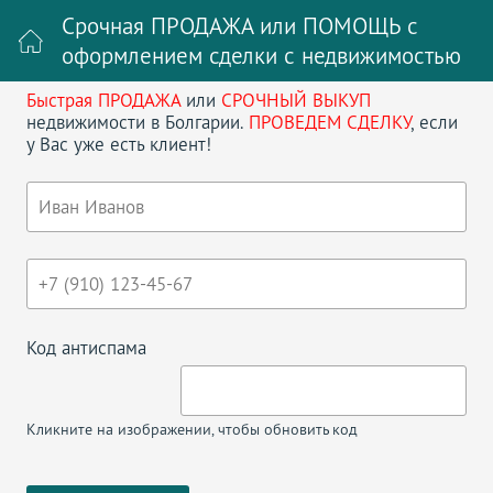
Срочная ПРОДАЖА или ПОМОЩЬ с
оформлением сделки с недвижимостью
Быстрая ПРОДАЖА
или
СРОЧНЫЙ ВЫКУП
Войти на сайт
Регистрация
недвижимости в Болгарии.
ПРОВЕДЕМ СДЕЛКУ
, если
у Вас уже есть клиент!
Поиск недвижимости в Болгарии
НАЗАД
СТУДИЯ В BALKAN BREEZE 2
Код антиспама
Кликните на изображении, чтобы обновить код