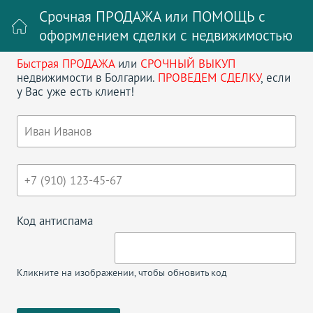
Срочная ПРОДАЖА или ПОМОЩЬ с
оформлением сделки с недвижимостью
Быстрая ПРОДАЖА
или
СРОЧНЫЙ ВЫКУП
Войти на сайт
Регистрация
недвижимости в Болгарии.
ПРОВЕДЕМ СДЕЛКУ
, если
у Вас уже есть клиент!
Поиск недвижимости в Болгарии
НАЗАД
BENDITA MARE ТРЕХКОМНАТНАЯ
КВАРТИРА С ВИДОМ НА МОРЕ
Код антиспама
Кликните на изображении, чтобы обновить код