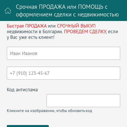
Срочная ПРОДАЖА или ПОМОЩЬ с
оформлением сделки с недвижимостью
Быстрая ПРОДАЖА
или
СРОЧНЫЙ ВЫКУП
Войти на сайт
Регистрация
недвижимости в Болгарии.
ПРОВЕДЕМ СДЕЛКУ
, если
у Вас уже есть клиент!
Поиск недвижимости в Болгарии
НАЗАД
ДВУХКОМНАТНАЯ В BYALA BEACH
RESORT
Код антиспама
Кликните на изображении, чтобы обновить код