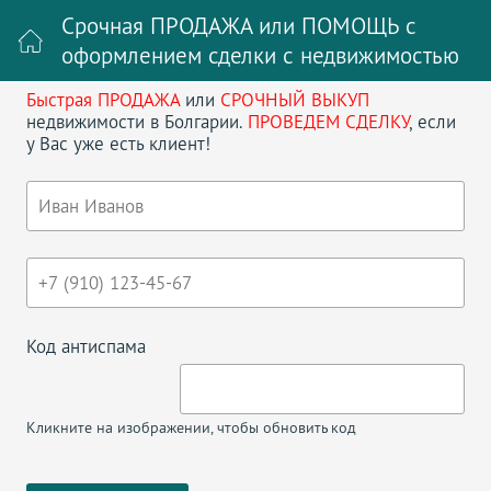
Срочная ПРОДАЖА или ПОМОЩЬ с
оформлением сделки с недвижимостью
Быстрая ПРОДАЖА
или
СРОЧНЫЙ ВЫКУП
Войти на сайт
Регистрация
недвижимости в Болгарии.
ПРОВЕДЕМ СДЕЛКУ
, если
у Вас уже есть клиент!
Поиск недвижимости в Болгарии
НАЗАД
ЦАРЕВО ТРЕХКОМНАТНАЯ КВАРТИРА
БЕЗ ТАКСЫ
Код антиспама
Кликните на изображении, чтобы обновить код