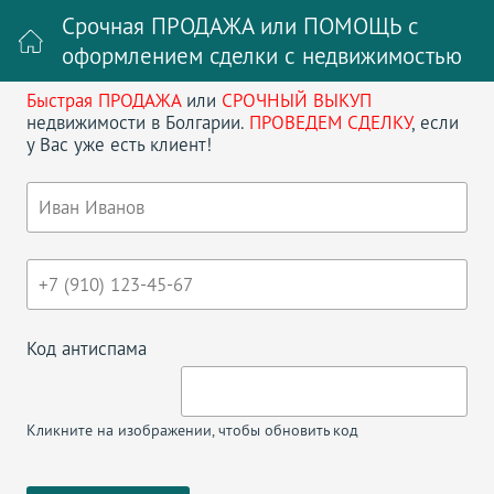
Срочная ПРОДАЖА или ПОМОЩЬ с
оформлением сделки с недвижимостью
Быстрая ПРОДАЖА
или
СРОЧНЫЙ ВЫКУП
Войти на сайт
Регистрация
недвижимости в Болгарии.
ПРОВЕДЕМ СДЕЛКУ
, если
у Вас уже есть клиент!
Поиск недвижимости в Болгарии
НАЗАД
ДВУХКМОНАТНАЯ КВАРТИРА В РАВДЕ
УЛ. ЧЕРНОМОРСКА
Код антиспама
Кликните на изображении, чтобы обновить код