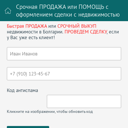
Срочная ПРОДАЖА или ПОМОЩЬ с
оформлением сделки с недвижимостью
Быстрая ПРОДАЖА
или
СРОЧНЫЙ ВЫКУП
Войти на сайт
Регистрация
недвижимости в Болгарии.
ПРОВЕДЕМ СДЕЛКУ
, если
у Вас уже есть клиент!
Поиск недвижимости в Болгарии
НАЗАД
ДВУХКОМНАТНАЯ КВАРТИРА В
SUNSET RESORT POMORIE
Код антиспама
Кликните на изображении, чтобы обновить код