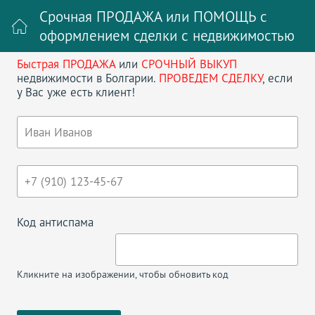
Срочная ПРОДАЖА или ПОМОЩЬ с
оформлением сделки с недвижимостью
Быстрая ПРОДАЖА
или
СРОЧНЫЙ ВЫКУП
Войти на сайт
Регистрация
недвижимости в Болгарии.
ПРОВЕДЕМ СДЕЛКУ
, если
у Вас уже есть клиент!
Поиск недвижимости в Болгарии
НАЗАД
ДВУХКОМНАТНАЯ В IMPERIAL FORT
CLUB
Код антиспама
Кликните на изображении, чтобы обновить код