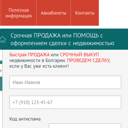
Полезная
Авиабилеты
Контакты
информация
Срочная ПРОДАЖА или ПОМОЩЬ с
Войти на сайт
Регистрация
оформлением сделки с недвижимостью
Быстрая ПРОДАЖА
или
СРОЧНЫЙ ВЫКУП
до
кв.м
недвижимости в Болгарии.
ПРОВЕДЕМ СДЕЛКУ
,
если у Вас уже есть клиент!
ение
Кол-во спален
Сбросить параметры
Код антиспама