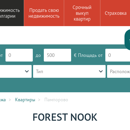
Срочный
ижимость
Продать свою
выкуп
Страховка
олгарии
недвижимость
квартир
от
до
€
Площадь
от
Тип
Располож
ажа
Квартиры
Пампорово
FOREST NOOK