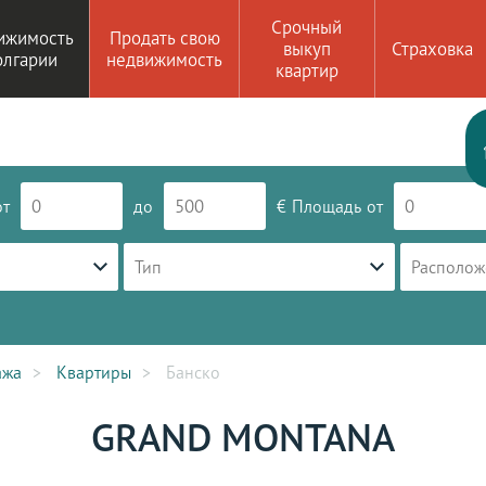
Срочный
ижимость
Продать свою
выкуп
Страховка
олгарии
недвижимость
квартир
от
до
€
Площадь
от
Тип
Располож
ажа
Квартиры
Банско
GRAND MONTANA