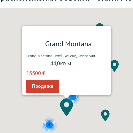
Grand Montana
3
Grand Montana Hotel, Банско, Болгария
44,0кв.м.
3
15500 €
Продажа
4
4
5