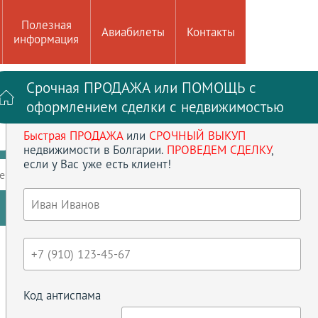
Полезная
Авиабилеты
Контакты
информация
Срочная ПРОДАЖА или ПОМОЩЬ с
Войти на сайт
Регистрация
оформлением сделки с недвижимостью
Быстрая ПРОДАЖА
или
СРОЧНЫЙ ВЫКУП
до
кв.м
недвижимости в Болгарии.
ПРОВЕДЕМ СДЕЛКУ
,
если у Вас уже есть клиент!
ение
Кол-во спален
Сбросить параметры
Код антиспама