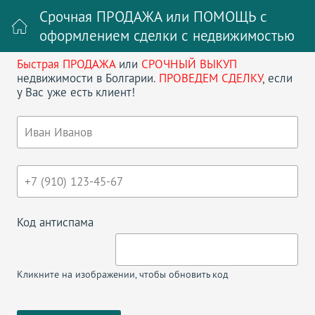
Срочная ПРОДАЖА или ПОМОЩЬ с
оформлением сделки с недвижимостью
Быстрая ПРОДАЖА
или
СРОЧНЫЙ ВЫКУП
Войти на сайт
Регистрация
недвижимости в Болгарии.
ПРОВЕДЕМ СДЕЛКУ
, если
у Вас уже есть клиент!
Поиск недвижимости в Болгарии
НАЗАД
В ПРОДАЖЕ СТУДИЯ В КОМПЛЕКСЕ
HARMONY SUITES DREAM ISLAND 8
Код антиспама
Кликните на изображении, чтобы обновить код