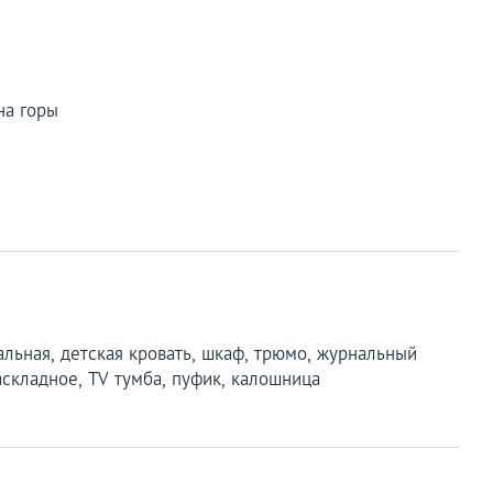
на горы
пальная, детская кровать, шкаф, трюмо, журнальный
аскладное, TV тумба, пуфик, калошница