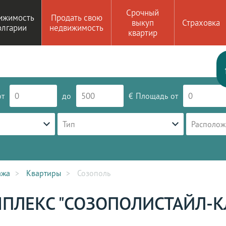
Срочный
ижимость
Продать свою
выкуп
Страховка
олгарии
недвижимость
квартир
от
до
€
Площадь
от
Тип
Располож
ажа
Квартиры
Созополь
ПЛЕКС "СОЗОПОЛИСТАЙЛ-К