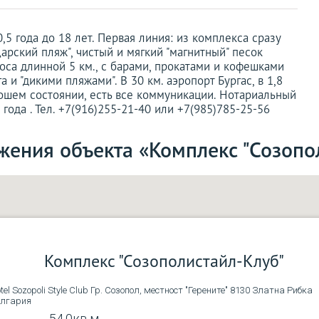
,5 года до 18 лет. Первая линия: из комплекса сразу
арский пляж", чистый и мягкий "магнитный" песок
коса длинной 5 км., с барами, прокатами и кофешками
 и "дикими пляжами". В 30 км. аэропорт Бургас, в 1,8
рошем состоянии, есть все коммуникации. Нотариальный
 года . Тел. +7(916)255-21-40 или +7(985)785-25-56
жения объекта «Комплекс "Созопол
Комплекс "Созополистайл-Клуб"
tel Sozopoli Style Club Гр. Созопол, местност "Герените" 8130 Златна Рибка
олгария
54,0кв.м.