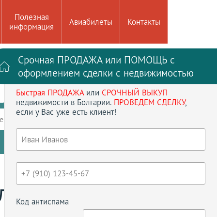
Полезная
Авиабилеты
Контакты
информация
Срочная ПРОДАЖА или ПОМОЩЬ с
Войти на сайт
Регистрация
оформлением сделки с недвижимостью
Быстрая ПРОДАЖА
или
СРОЧНЫЙ ВЫКУП
до
кв.м
недвижимости в Болгарии.
ПРОВЕДЕМ СДЕЛКУ
,
если у Вас уже есть клиент!
ение
Кол-во спален
Сбросить параметры
ЛУБ"
Код антиспама