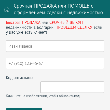
Срочная ПРОДАЖА или ПОМОЩЬ с
оформлением сделки с недвижимостью
Быстрая ПРОДАЖА
или
СРОЧНЫЙ ВЫКУП
Войти на сайт
Регистрация
недвижимости в Болгарии.
ПРОВЕДЕМ СДЕЛКУ
, если
у Вас уже есть клиент!
Поиск недвижимости в Болгарии
НАЗАД
ПРОДАЕТСЯ 4-Х КОМНАТНАЯ
КВАРТИРА 2-Х УРОВНЕВАЯ КВАРТИРА
В БОЛГАРИИ, ЦЕНТР СОЛНЕЧНОГО
Код антиспама
БЕРЕГА
Кликните на изображении, чтобы обновить код