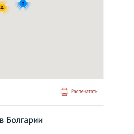
2
11
Распечатать
в Болгарии