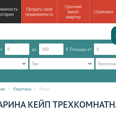
Срочный
ижимость
Продать свою
выкуп
Страховка
олгарии
недвижимость
квартир
от
до
€
Площадь
от
Тип
Располож
ажа
Квартиры
Равда
АРИНА КЕЙП ТРЕХКОМНАТН