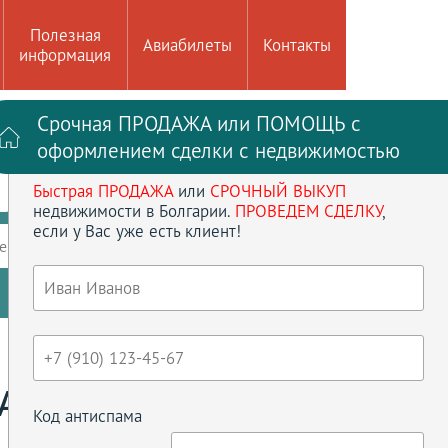
Полезная
Авиабилеты
Контакты
информация
Срочная ПРОДАЖА или ПОМОЩЬ с
Войти на сайт
Регистрация
оформлением сделки с недвижимостью
Быстрая ПРОДАЖА
или
СРОЧНЫЙ ВЫКУП
до
кв.м
недвижимости в Болгарии.
ПРОВЕДЕМ СДЕЛКУ
,
если у Вас уже есть клиент!
ение
Кол-во спален
Сбросить параметры
АЯ
Код антиспама