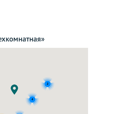
ехкомнатная»
2
4