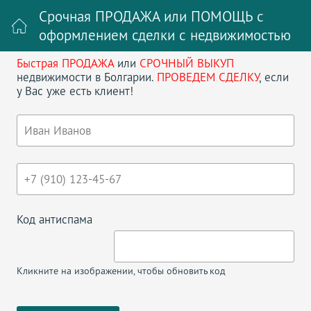
Срочная ПРОДАЖА или ПОМОЩЬ с
оформлением сделки с недвижимостью
Быстрая ПРОДАЖА
или
СРОЧНЫЙ ВЫКУП
Войти на сайт
Регистрация
недвижимости в Болгарии.
ПРОВЕДЕМ СДЕЛКУ
, если
у Вас уже есть клиент!
Поиск недвижимости в Болгарии
НАЗАД
ТРЕХКОМНАТНАЯ КВАРТИРА В
MESSEMBRIA PALACE
Код антиспама
Кликните на изображении, чтобы обновить код