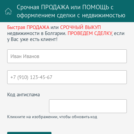
Срочная ПРОДАЖА или ПОМОЩЬ с
оформлением сделки с недвижимостью
Быстрая ПРОДАЖА
или
СРОЧНЫЙ ВЫКУП
Войти на сайт
Регистрация
недвижимости в Болгарии.
ПРОВЕДЕМ СДЕЛКУ
, если
у Вас уже есть клиент!
Поиск недвижимости в Болгарии
НАЗАД
ДВУХКОМНАТНАЯ КВАРТИРА В
NESSEBAR FORT CLUB
Код антиспама
Кликните на изображении, чтобы обновить код