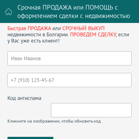
Срочная ПРОДАЖА или ПОМОЩЬ с
оформлением сделки с недвижимостью
Быстрая ПРОДАЖА
или
СРОЧНЫЙ ВЫКУП
Войти на сайт
Регистрация
недвижимости в Болгарии.
ПРОВЕДЕМ СДЕЛКУ
, если
у Вас уже есть клиент!
Поиск недвижимости в Болгарии
НАЗАД
КВАРТИРА NESSEBAR FORT CLUB
Код антиспама
Кликните на изображении, чтобы обновить код