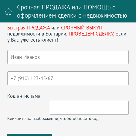
Срочная ПРОДАЖА или ПОМОЩЬ с
оформлением сделки с недвижимостью
Быстрая ПРОДАЖА
или
СРОЧНЫЙ ВЫКУП
Войти на сайт
Регистрация
недвижимости в Болгарии.
ПРОВЕДЕМ СДЕЛКУ
, если
у Вас уже есть клиент!
Поиск недвижимости в Болгарии
НАЗАД
ТРЕХКОМНАТНАЯ КВАРТИРА В
PANORAMA DREAMS
Код антиспама
Кликните на изображении, чтобы обновить код