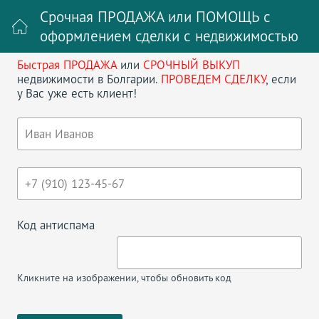
Срочная ПРОДАЖА или ПОМОЩЬ с
оформлением сделки с недвижимостью
Быстрая ПРОДАЖА
или
СРОЧНЫЙ ВЫКУП
Войти на сайт
Регистрация
недвижимости в Болгарии.
ПРОВЕДЕМ СДЕЛКУ
, если
у Вас уже есть клиент!
Поиск недвижимости в Болгарии
НАЗАД
ТРЕХКОМНАТНАЯ КВАРТИРА В
PRIVILEGE FORT
Код антиспама
Кликните на изображении, чтобы обновить код