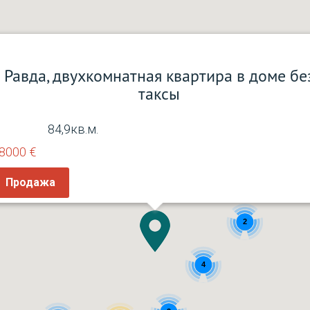
Равда, двухкомнатная квартира в доме бе
таксы
84,9кв.м.
8000 €
Продажа
2
4