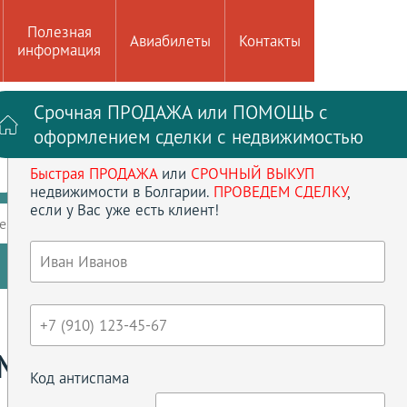
Полезная
Авиабилеты
Контакты
информация
Срочная ПРОДАЖА или ПОМОЩЬ с
Войти на сайт
Регистрация
оформлением сделки с недвижимостью
Быстрая ПРОДАЖА
или
СРОЧНЫЙ ВЫКУП
до
кв.м
недвижимости в Болгарии.
ПРОВЕДЕМ СДЕЛКУ
,
если у Вас уже есть клиент!
ение
Кол-во спален
Сбросить параметры
МЕ БЕЗ ТАКСЫ
Код антиспама