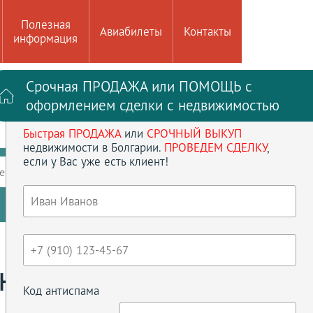
Полезная
Авиабилеты
Контакты
информация
Срочная ПРОДАЖА или ПОМОЩЬ с
Войти на сайт
Регистрация
оформлением сделки с недвижимостью
Быстрая ПРОДАЖА
или
СРОЧНЫЙ ВЫКУП
до
кв.м
недвижимости в Болгарии.
ПРОВЕДЕМ СДЕЛКУ
,
если у Вас уже есть клиент!
ение
Кол-во спален
Сбросить параметры
ТНАЯ
Код антиспама