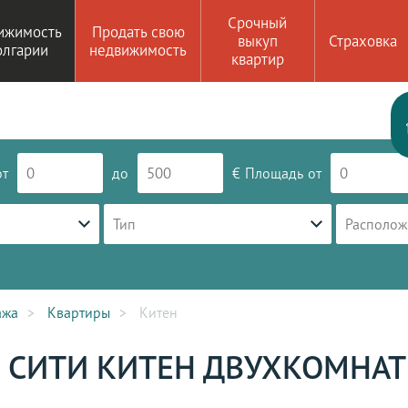
Срочный
ижимость
Продать свою
выкуп
Страховка
олгарии
недвижимость
квартир
от
до
€
Площадь
от
Тип
Располож
ажа
Квартиры
Китен
 СИТИ КИТЕН ДВУХКОМНА