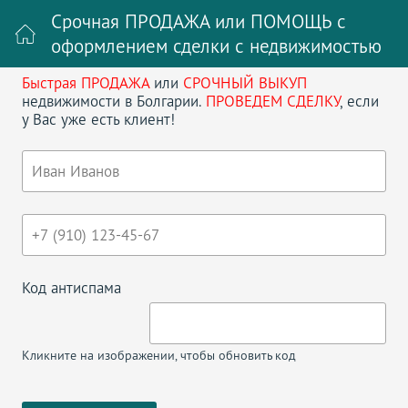
Срочная ПРОДАЖА или ПОМОЩЬ с
оформлением сделки с недвижимостью
Быстрая ПРОДАЖА
или
СРОЧНЫЙ ВЫКУП
Войти на сайт
Регистрация
недвижимости в Болгарии.
ПРОВЕДЕМ СДЕЛКУ
, если
у Вас уже есть клиент!
Поиск недвижимости в Болгарии
НАЗАД
СТУДИЯ В САНИ ВЬЮ НОРД
Код антиспама
Кликните на изображении, чтобы обновить код