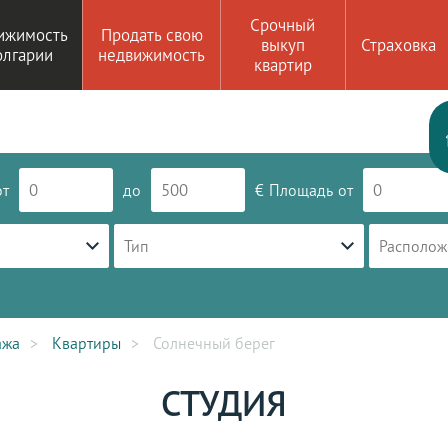
Срочный
ижимость
Продать свою
выкуп
Страховка
олгарии
недвижимость
квартир
от
до
€
Площадь
от
Тип
Располож
ажа
Квартиры
Солнечный берег
СТУДИЯ