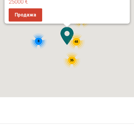
25000 €
Продажа
68
8
48
35