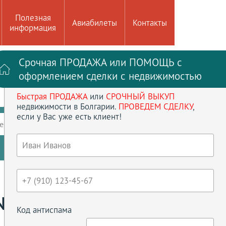
Полезная
Авиабилеты
Контакты
информация
Срочная ПРОДАЖА или ПОМОЩЬ с
Войти на сайт
Регистрация
оформлением сделки с недвижимостью
Быстрая ПРОДАЖА
или
СРОЧНЫЙ ВЫКУП
до
кв.м
недвижимости в Болгарии.
ПРОВЕДЕМ СДЕЛКУ
,
если у Вас уже есть клиент!
ение
Кол-во спален
Сбросить параметры
Y DAY 3
Код антиспама