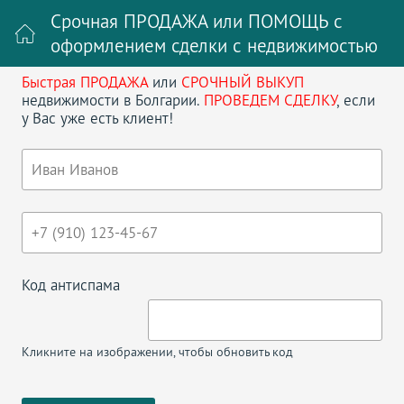
Срочная ПРОДАЖА или ПОМОЩЬ с
оформлением сделки с недвижимостью
Быстрая ПРОДАЖА
или
СРОЧНЫЙ ВЫКУП
Войти на сайт
Регистрация
недвижимости в Болгарии.
ПРОВЕДЕМ СДЕЛКУ
, если
у Вас уже есть клиент!
Поиск недвижимости в Болгарии
НАЗАД
ДВУХКОМНАТНАЯ КВАРТИРА В SUNNY
VIEW SOUTH
Код антиспама
Кликните на изображении, чтобы обновить код