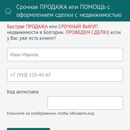
Срочная ПРОДАЖА или ПОМОЩЬ с
оформлением сделки с недвижимостью
Быстрая ПРОДАЖА
или
СРОЧНЫЙ ВЫКУП
Войти на сайт
Регистрация
недвижимости в Болгарии.
ПРОВЕДЕМ СДЕЛКУ
, если
у Вас уже есть клиент!
Поиск недвижимости в Болгарии
НАЗАД
ДВУХКОМНАТНАЯ КВАРТИРА В
SUNSET KOSHARITSA
Код антиспама
Кликните на изображении, чтобы обновить код