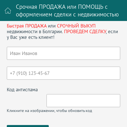
Срочная ПРОДАЖА или ПОМОЩЬ с
оформлением сделки с недвижимостью
Быстрая ПРОДАЖА
или
СРОЧНЫЙ ВЫКУП
Войти на сайт
Регистрация
недвижимости в Болгарии.
ПРОВЕДЕМ СДЕЛКУ
, если
у Вас уже есть клиент!
Поиск недвижимости в Болгарии
НАЗАД
ДВУХКОМНАТНАЯ КВАРТИРА В TARSIS
Код антиспама
Кликните на изображении, чтобы обновить код