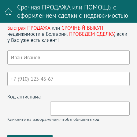
Срочная ПРОДАЖА или ПОМОЩЬ с
оформлением сделки с недвижимостью
Быстрая ПРОДАЖА
или
СРОЧНЫЙ ВЫКУП
Войти на сайт
Регистрация
недвижимости в Болгарии.
ПРОВЕДЕМ СДЕЛКУ
, если
у Вас уже есть клиент!
Поиск недвижимости в Болгарии
НАЗАД
ТРЕХКОМНАТНАЯ КВАРТИРА В ГОРОДЕ
ХИСАРЯ
Код антиспама
Кликните на изображении, чтобы обновить код