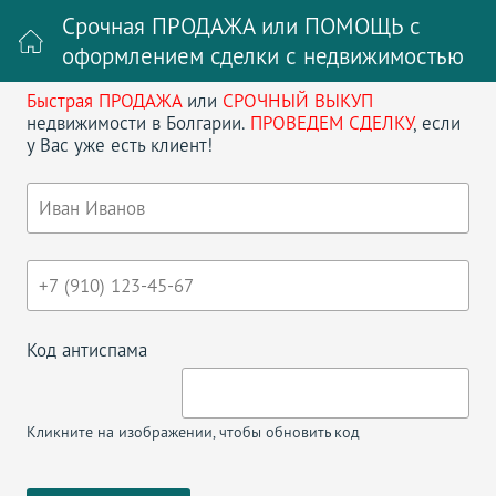
Срочная ПРОДАЖА или ПОМОЩЬ с
оформлением сделки с недвижимостью
Быстрая ПРОДАЖА
или
СРОЧНЫЙ ВЫКУП
Войти на сайт
Регистрация
недвижимости в Болгарии.
ПРОВЕДЕМ СДЕЛКУ
, если
у Вас уже есть клиент!
Поиск недвижимости в Болгарии
НАЗАД
ТРЕХКОМНАТНАЯ КВАРТИРА В
МАРИНА ХОЛИДЕЙ КЛАБ ПОМОРИЕ
Код антиспама
Кликните на изображении, чтобы обновить код