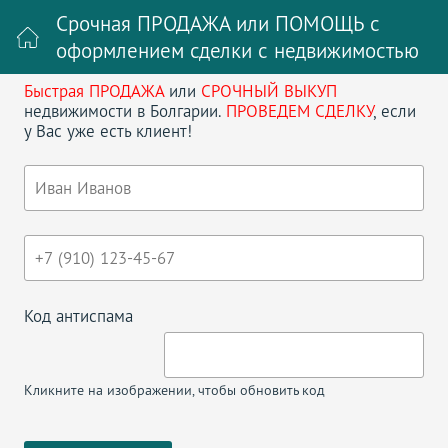
Срочная ПРОДАЖА или ПОМОЩЬ с
оформлением сделки с недвижимостью
Быстрая ПРОДАЖА
или
СРОЧНЫЙ ВЫКУП
Войти на сайт
Регистрация
недвижимости в Болгарии.
ПРОВЕДЕМ СДЕЛКУ
, если
у Вас уже есть клиент!
Поиск недвижимости в Болгарии
НАЗАД
ВАРНА, КВ. СВЕТИ НИКОЛА,
ДВУХКОМНАТНАЯ
Код антиспама
Кликните на изображении, чтобы обновить код