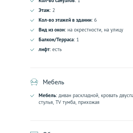
Кол-во санузлов
: 1
Этаж
: 2
Кол-во этажей в здании
: 6
Вид из окон
: на окрестности, на улицу
Балкон/Терраса
: 1
лифт
: есть
Мебель
Мебель
: диван раскладной, кровать двус
стулья, TV тумба, прихожая