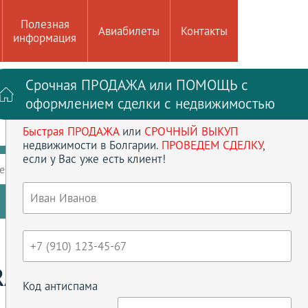
Полезная
Авиабилеты
Контакты
информация
Срочная ПРОДАЖА или ПОМОЩЬ с
Войти на сайт
Регистрация
оформлением сделки с недвижимостью
Быстрая ПРОДАЖА
или
СРОЧНЫЙ ВЫКУП
до
кв.м
недвижимости в Болгарии.
ПРОВЕДЕМ СДЕЛКУ
,
если у Вас уже есть клиент!
ение
Кол-во спален
Сбросить параметры
A PALACE
Код антиспама