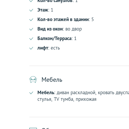
Кол-во санузлов
: 1
Этаж
: 1
Кол-во этажей в здании
: 5
Вид из окон
: во двор
Балкон/Терраса
: 1
лифт
: есть
Мебель
Мебель
: диван раскладной, кровать двус
стулья, TV тумба, прихожая