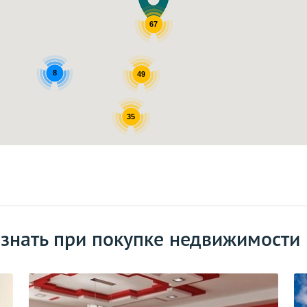
67
8
49
35
 знать при покупке недвижимости 