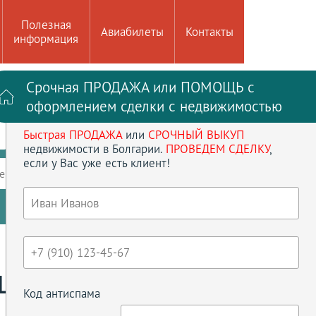
Полезная
Авиабилеты
Контакты
информация
Срочная ПРОДАЖА или ПОМОЩЬ с
Войти на сайт
Регистрация
оформлением сделки с недвижимостью
Быстрая ПРОДАЖА
или
СРОЧНЫЙ ВЫКУП
до
кв.м
недвижимости в Болгарии.
ПРОВЕДЕМ СДЕЛКУ
,
если у Вас уже есть клиент!
ение
Кол-во спален
Сбросить параметры
A ITTA
Код антиспама