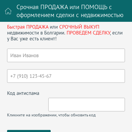
Срочная ПРОДАЖА или ПОМОЩЬ с
оформлением сделки с недвижимостью
Быстрая ПРОДАЖА
или
СРОЧНЫЙ ВЫКУП
Войти на сайт
Регистрация
недвижимости в Болгарии.
ПРОВЕДЕМ СДЕЛКУ
, если
у Вас уже есть клиент!
Поиск недвижимости в Болгарии
НАЗАД
ДВУХКОМНАТНАЯ КВАРТИРА В
ЖИЛОМ ДОМЕ
Код антиспама
Кликните на изображении, чтобы обновить код