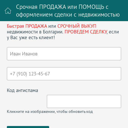
Срочная ПРОДАЖА или ПОМОЩЬ с
оформлением сделки с недвижимостью
Быстрая ПРОДАЖА
или
СРОЧНЫЙ ВЫКУП
Войти на сайт
Регистрация
недвижимости в Болгарии.
ПРОВЕДЕМ СДЕЛКУ
, если
у Вас уже есть клиент!
Поиск недвижимости в Болгарии
НАЗАД
НЕДВИЖИМОСТЬ НЕСЕБР
Код антиспама
Смотреть на карте
Показать по
20
Кликните на изображении, чтобы обновить код
<
1
2
>