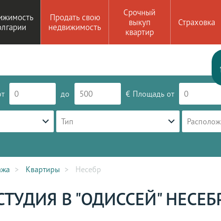
Срочный
ижимость
Продать свою
выкуп
Страховка
олгарии
недвижимость
квартир
от
до
€
Площадь
от
Тип
Располож
ажа
Квартиры
Несебр
СТУДИЯ В "ОДИССЕЙ" НЕСЕБ