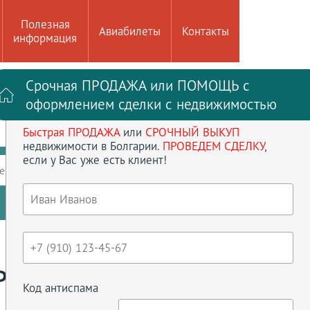
Полезная
Авиабилеты
Контакты
информация
Срочная ПРОДАЖА или ПОМОЩЬ с
Войти на сайт
Регистрация
оформлением сделки с недвижимостью
Быстрая ПРОДАЖА
или
СРОЧНЫЙ ВЫКУП
до
кв.м
недвижимости в Болгарии.
ПРОВЕДЕМ СДЕЛКУ
,
если у Вас уже есть клиент!
ение
Кол-во спален
Сбросить параметры
Р
Код антиспама