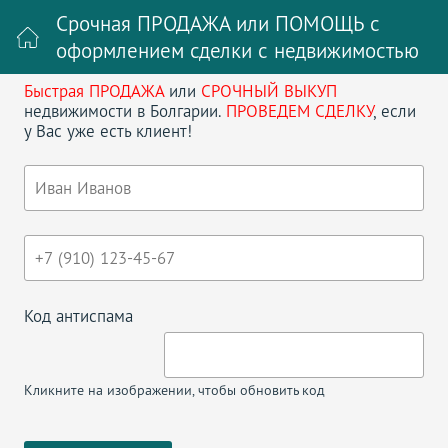
Срочная ПРОДАЖА или ПОМОЩЬ с
оформлением сделки с недвижимостью
Быстрая ПРОДАЖА
или
СРОЧНЫЙ ВЫКУП
Войти на сайт
Регистрация
недвижимости в Болгарии.
ПРОВЕДЕМ СДЕЛКУ
, если
у Вас уже есть клиент!
Поиск недвижимости в Болгарии
НАЗАД
ДВУХКОМНАТНАЯ КВАРТИРА В
ЖИЛОМ КОМПЛЕКСЕ CABANA BEACH
CLUB.
Код антиспама
Кликните на изображении, чтобы обновить код