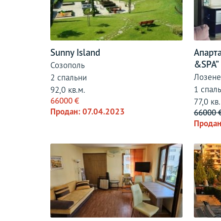
Sunny Island
Апарт
&SPA”
Созополь
Лозене
2 спальни
1 спал
92,0 кв.м.
66000 €
77,0 кв.
Продан: 07.04.2023
66000 
Продан