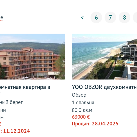
те
<
6
7
8
мнатная квартира в
YOO OBZOR двухкомнатн
Y
Обзор
ный берег
1 спальня
ьни
80,0 кв.м.
63000 €
.м.
Продан: 28.04.2025
€
: 11.12.2024