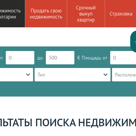
Срочный
ижимость
Продать свою
выкуп
Страховка
олгарии
недвижимость
квартир
от
до
€
Площадь
от
Тип
Располож
ЛЬТАТЫ ПОИСКА НЕДВИЖИ