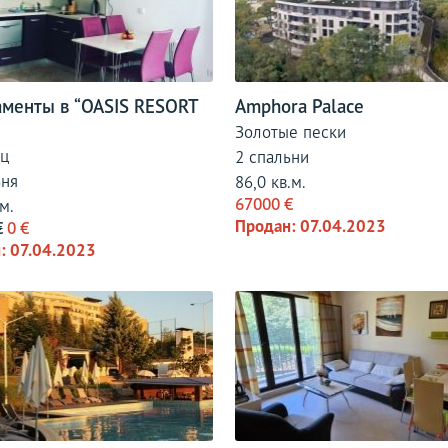
аменты в “OASIS RESORT
Amphora Palace
Золотые пески
ц
2 спальни
ьня
86,0 кв.м.
67000 €
м.
Продан: 07.04.2023
€
0 €
: 07.04.2023