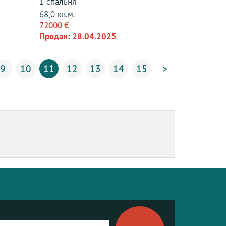
1 спальня
68,0 кв.м.
72000 €
Продан: 28.04.2025
9
10
11
12
13
14
15
>