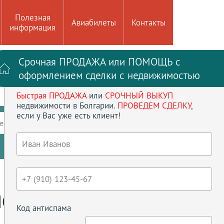
Полезная
Авиабилеты
Контакты
информация
Срочная ПРОДАЖА или ПОМОЩЬ с
Войти на сайт
Регистрация
оформлением сделки с недвижимостью
Быстрая ПРОДАЖА
или
СРОЧНЫЙ ВЫКУП
до
кв.м
недвижимости в Болгарии.
ПРОВЕДЕМ СДЕЛКУ
,
если у Вас уже есть клиент!
ение
Кол-во спален
Сбросить параметры
МОСТИ
Код антиспама