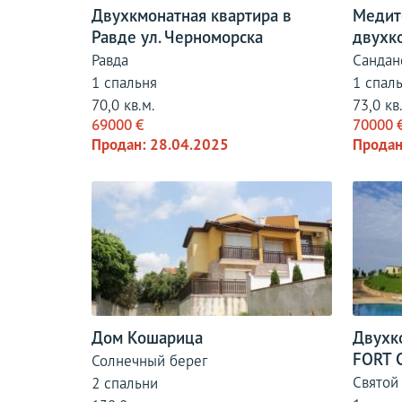
Двухкмонатная квартира в
Медите
Равде ул. Черноморска
двухк
Равда
Сандан
1 спальня
1 спал
70,0 кв.м.
73,0 кв
69000 €
70000 
Продан: 28.04.2025
Продан
Дом Кошарица
Двухк
FORT 
Солнечный берег
Святой
2 спальни