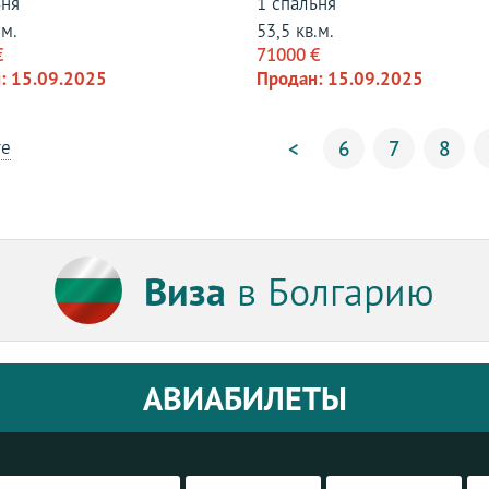
ьня
1 спальня
.м.
53,5 кв.м.
€
71000 €
: 15.09.2025
Продан: 15.09.2025
те
<
6
7
8
Виза
в Болгарию
АВИАБИЛЕТЫ