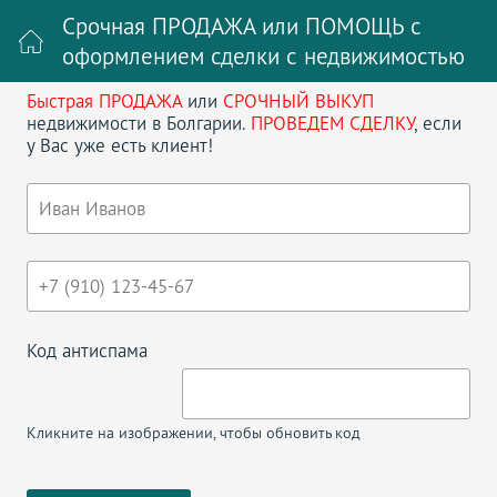
Срочная ПРОДАЖА или ПОМОЩЬ с
оформлением сделки с недвижимостью
Быстрая ПРОДАЖА
или
СРОЧНЫЙ ВЫКУП
Войти на сайт
Регистрация
недвижимости в Болгарии.
ПРОВЕДЕМ СДЕЛКУ
, если
у Вас уже есть клиент!
Поиск недвижимости в Болгарии
НАЗАД
ТРЕХКОМНАТНАЯ КВАРТИРА В
АПОЛЛОН 4
Код антиспама
Кликните на изображении, чтобы обновить код