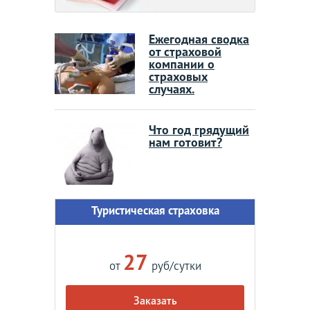
Ежегодная сводка
от страховой
компании о
страховых
случаях.
Что год грядущий
нам готовит?
Туристическая страховка
27
от
руб/сутки
Заказать